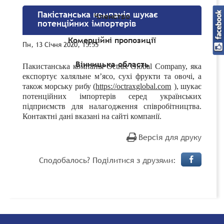
Пакістанська компанія шукає
Членство
потенційних імпортерів
Комерційні пропозиції
Пн, 13 Січня 2020, 15:55
Вінницька область
Пакистанська компанія
Octrax Global Company, яка
експортує халяльне м’ясо, сухі фрукти та овочі, а
також морську рибу (
https://octraxglobal.com
),
шукає
потенційних імпортерів серед українських
підприємств для налагодження співробітництва.
Контактні дані вказані на сайті компанії.
Версія для друку
Сподобалось? Поділитися з друзями: