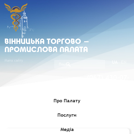
ВIННИЦЬКА ТОРГОВО -
ПРОМИСЛОВА ПАЛАТА
Мапа сайту
UA
EN
(067) 430-07-
05
Про Палату
Послуги
Головна
»
Комерційні пропозиції
»
Пакістанська компанія
шукає потенційних імпортерів
Медіа