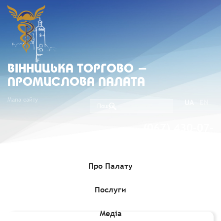
ВIННИЦЬКА ТОРГОВО -
ПРОМИСЛОВА ПАЛАТА
Мапа сайту
UA
EN
(067) 430-07-
05
Про Палату
Послуги
Головна
»
Комерційні пропозиції
»
Оновлений бюлетень малої
приватизації для потенційних інвесторів!
Медіа