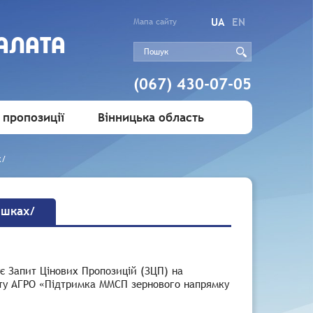
UA
EN
Мапа сайту
АЛАТА
(067) 430-07-05
 пропозиції
Вінницька область
х/
ішках/
ує Запит Цінових Пропозицій (ЗЦП) на
анту АГРО «Підтримка ММСП зернового напрямку