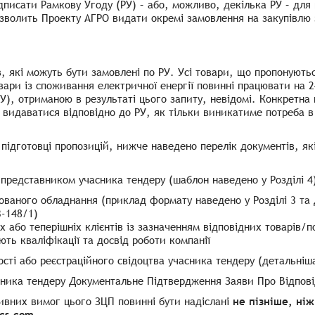
дписати Рамкову Угоду (РУ) – або, можливо, декілька РУ – для 
озволить Проекту АГРО видати окремі замовлення на закупівлю 
в, які можуть бути замовлені по РУ. Усі товари, що пропонуютьс
ари із споживання електричної енергії повинні працювати на 24
У), отриманою в результаті цього запиту, невідомі. Конкретна
 видаватися відповідно до РУ, як тільки виникатиме потреба 
ідготовці пропозицій, нижче наведено перелік документів, які
представником учасника тендеру (шаблон наведено у Розділі 4
ованого обладнання (приклад формату наведено у Розділі 3 та 
3-148/1)
их або теперішніх клієнтів із зазначенням відповідних товарів
ть кваліфікації та досвід роботи компанії
ності або реєстраційного свідоцтва учасника тендеру (детальніш
ика тендеру Документальне Підтвердження Заяви Про Відповід
ивних вимог цього ЗЦП повинні бути надіслані
не пізніше, ні
ics.com