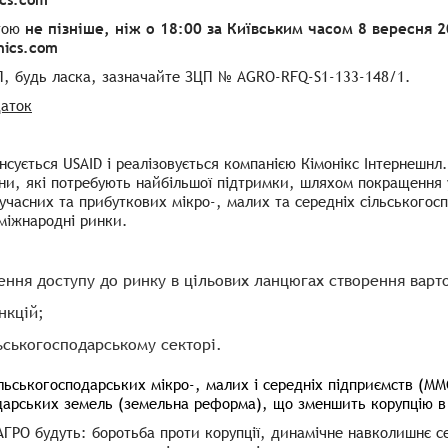
тою
не пізніше, ніж о 18:00 за Київським часом 8 вересня 2
nics.com
ЦП, будь ласка, зазначайте ЗЦП № AGRO-RFQ-S1-133-148/1.
аток
нсується USAID і реалізовується компанією Кімонікс Інтернешнл
ни, які потребують найбільшої підтримки, шляхом покращення у
часних та прибуткових мікро-, малих та середніх сільськогос
 міжнародні ринки.
ння доступу до ринку в цільових ланцюгах створення варто
нкцій;
ьськогосподарському секторі.
льськогосподарських мікро-, малих і середніх підприємств (ММС
дарських земель (земельна реформа), що зменшить корупцію в 
АГРО будуть: боротьба проти корупції, динамічне навколишнє се