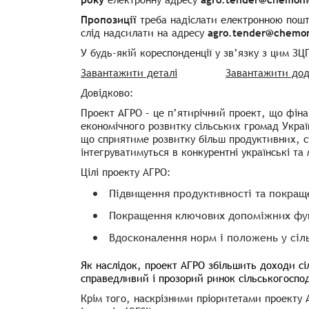
Пропозиції
треба надіслати електронною пош
слід надсилати на адресу
agro.tender@chemo
У будь-якій кореспонденції у зв’язку з цим З
Завантажити деталі
Завантажити дод
Довідково:
Проект АГРО – це п’ятирічний проект, що фіна
економічного розвитку сільських громад Украї
що сприятиме розвитку більш продуктивних, су
інтегруватимуться в конкурентні українські та
Цілі проекту AГРО:
Підвищення продуктивності та покраще
Покращення ключових допоміжних фу
Вдосконалення норм і положень у сіл
Як наслідок, проект AГРО збільшить доходи сі
справедливий і прозорий ринок сільськогоспо
Крім того, наскрізними пріоритетами проекту 