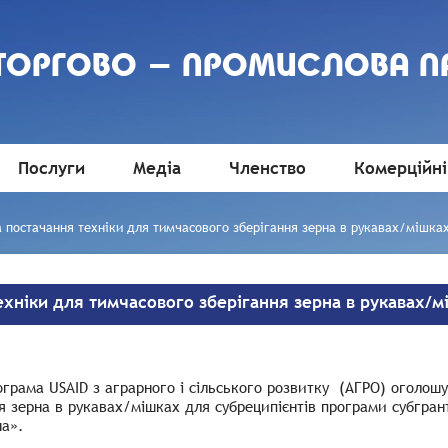
 ТОРГОВО - ПРОМИСЛОВА П
Послуги
Медіа
Членство
Комерційні
 постачання техніки для тимчасового зберігання зерна в рукавах/мішка
хніки для тимчасового зберігання зерна в рукавах/м
ограма USAID з аграрного і сільського розвитку (АГРО) оголош
ня зерна в рукавах/мішках для субреципієнтів програми субгр
рна».