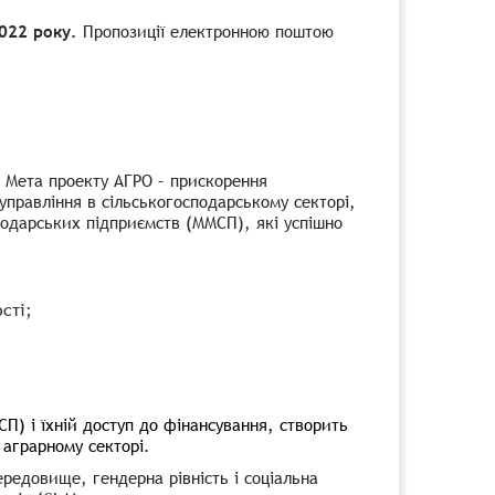
022 року.
Пропозиції електронною поштою
. Мета проекту АГРО – прискорення
правління в сільськогосподарському секторі,
подарських підприємств (ММСП), які успішно
сті;
П) і їхній доступ до фінансування, створить
аграрному секторі.
редовище, гендерна рівність і соціальна