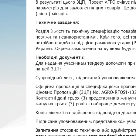
В результаті цього ЗЦП, Проект АГРО очікує пі
параметрів для замовлення цих товарів. Це д
(шість) місяців.
Технічне завдання:
Розділ 3 містить технічну специфікацію товарі
новими та невикористаними. Крім того, всі тов
потрібно придбати під цією рамковою угдою (Р
України. Окремі замовлення на купівлю будуть
Необхідні документи:
Для надання учасникам тендеру допомоги при п
на цей ЗЦП:
Супровідний лист, підписаний уповноваженим 
Офіційна пропозиція зі специфікаціями пропон
Цiнових Пропозицiй (ЗЦП) No. AGRO-RFQS1-13
Контактні дані трьох (3) представників минул
минулих трьох (3) років і найкраще демонструю
Копія ліцензії на здійснення відповідної діяль
Підписане уповноваженим представником учасн
Запитання
стосовно технічних або адміністрат
року
електронну адресу
agro.tender@chemon