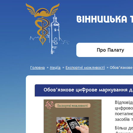
ВIННИЦЬКА
Про Палату
Головна
»
Медіа
»
Експортні можливості
»
Обов’язкове
Обов’язкове цифрове маркування дл
Відповід
цифровог
поетапне
засобів 
Більш д