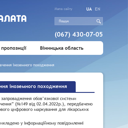
UA
EN
Мапа сайту
АЛАТА
(067) 430-07-05
 пропозиції
Вінницька область
начення іноземного походження
ення іноземного походження
о запровадження обов’язкової системи
чення” (№149 від 02.04.2022р.), передбачено
кового цифрового маркування для лікарських
викладено у інформаційному повідомленні