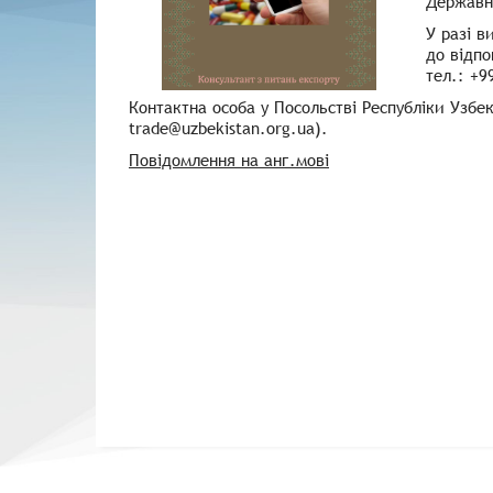
Державно
У разі в
до відпо
тел.: +9
Контактна особа у Посольстві Республіки Узбек
trade@uzbekistan.org.ua).
Повідомлення на анг.мові