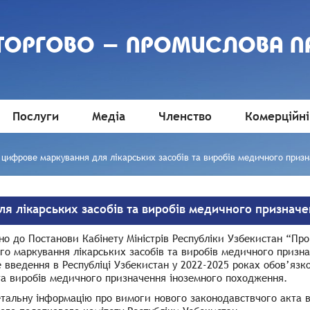
 ТОРГОВО - ПРОМИСЛОВА П
Послуги
Медіа
Членство
Комерційні
 цифрове маркування для лікарських засобів та виробів медичного приз
я лікарських засобів та виробів медичного признач
но до Постанови Кабінету Міністрів Республіки Узбекистан “Пр
о маркування лікарських засобів та виробів медичного призна
 введення в Республіці Узбекистан у 2022-2025 роках обов’яз
та виробів медичного призначення іноземного походження.
етальну інформацію про вимоги нового законодавствчого акта 