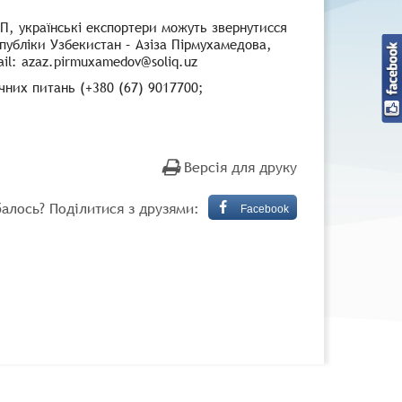
П, українські експортери можуть звернутисся
публіки Узбекистан – Азіза Пірмухамедова,
ail: azaz.pirmuxamedov@soliq.uz
чних питань (+380 (67) 9017700;
Версія для друку
алось? Поділитися з друзями:
Facebook