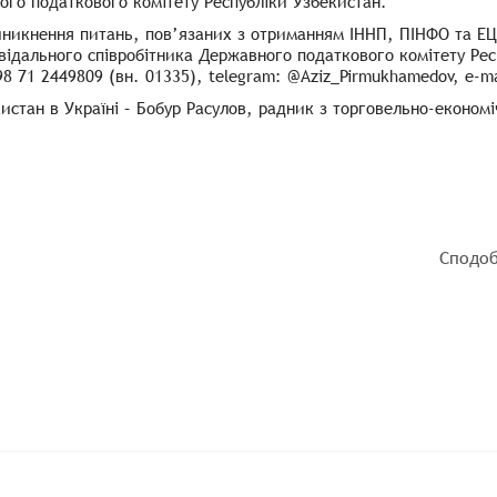
го податкового комітету Республіки Узбекистан.
иникнення питань, пов’язаних з отриманням ІННП, ПІНФО та ЕЦ
відального співробітника Державного податкового комітету Рес
98 71 2449809 (вн. 01335), telegram: @Aziz_Pirmukhamedov, e-m
истан в Україні – Бобур Расулов, радник з торговельно-економі
Сподоб