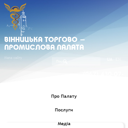
ВIННИЦЬКА ТОРГОВО -
ПРОМИСЛОВА ПАЛАТА
Мапа сайту
UA
EN
(067) 430-07-
05
Про Палату
Послуги
Головна
»
Членство
»
Члени Вінницької ТПП
»
НІСА, ТОВ (Код
підприємства 30164510)
Медіа