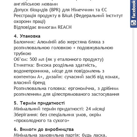
англійською мовами
Допуск біоцидів (BPR) для Німеччини та ЄС
Реєстрація продукту в BAuA (Федеральний інститут
охорони праці)
Відповідає вимогам REACH
4. Упаковка
Балончик: Алюміній або жерстяна бляха з
розпилювальною головкою + подовжувальною
трубкою
Об’єм: 500 мл (як у еталонного продукту)
Етикетка: Висока роздільна здатність,
водонепроникна, місце для повідомлень з
контентом A+, дизайн: сучасний засіб від комах,
власний бренд
Розпилювальна головка: ергономічна, з дрібним
розпиленням для цілеспрямованого застосування
5. Термін придатності
Мінімальний термін придатності: 24 місяці
Зберігання: без спеціальних умов, окрім
«прохолодного та сухого»
6. Вимоги до виробництва
Мінімальна замовильна партія: будь ласка,