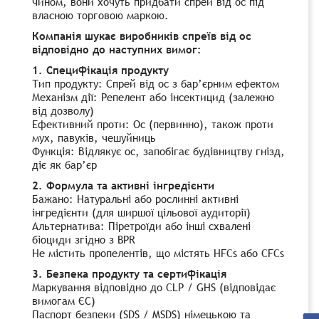
чином, вони хочуть придбати спрей від ос під
власною торговою маркою.
Компанія шукає виробників спреїв від ос
відповідно до наступних вимог:
1. Специфікація продукту
Тип продукту: Спрей від ос з бар’єрним ефектом
Механізм дії: Репелент або інсектицид (залежно
від дозволу)
Ефективний проти: Ос (первинно), також проти
мух, павуків, чешуйниць
Функція: Відлякує ос, запобігає будівництву гнізд,
діє як бар’єр
2. Формула та активні інгредієнти
Бажано: Натуральні або рослинні активні
інгредієнти (для ширшої цільової аудиторії)
Альтернатива: Піретроїди або інші схвалені
біоциди згідно з BPR
Не містить пропелентів, що містять HFCs або CFCs
3. Безпека продукту та сертифікація
Маркування відповідно до CLP / GHS (відповідає
вимогам ЄС)
Паспорт безпеки (SDS / MSDS) німецькою та