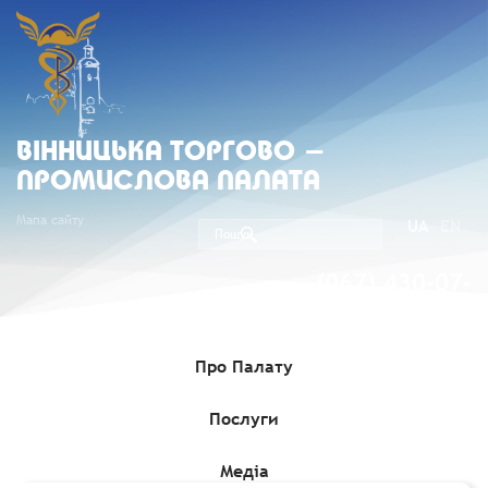
ВIННИЦЬКА ТОРГОВО -
ПРОМИСЛОВА ПАЛАТА
Мапа сайту
UA
EN
(067) 430-07-
05
Про Палату
Послуги
Головна
»
Комерційні пропозиції
»
Німецький інтернет-
магазин шукає виробника спрею від ос під власною торговою
маркою
Медіа