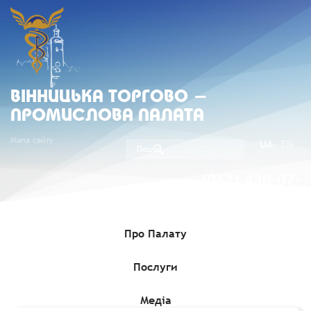
ВIННИЦЬКА ТОРГОВО -
ПРОМИСЛОВА ПАЛАТА
Мапа сайту
UA
EN
(067) 430-07-
05
Про Палату
Послуги
Головна
»
Комерційні пропозиції
»
Німецька компанія
пропонує послуги з комерційного посередництва та ведення
переговорів у міжнародних спорах B2B
Медіа