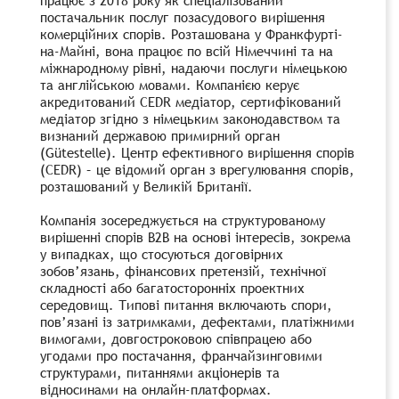
постачальник послуг позасудового вирішення
комерційних спорів. Розташована у Франкфурті-
на-Майні, вона працює по всій Німеччині та на
міжнародному рівні, надаючи послуги німецькою
та англійською мовами. Компанією керує
акредитований CEDR медіатор, сертифікований
медіатор згідно з німецьким законодавством та
визнаний державою примирний орган
(Gütestelle). Центр ефективного вирішення спорів
(CEDR) – це відомий орган з врегулювання спорів,
розташований у Великій Британії.
Компанія зосереджується на структурованому
вирішенні спорів B2B на основі інтересів, зокрема
у випадках, що стосуються договірних
зобов’язань, фінансових претензій, технічної
складності або багатосторонніх проектних
середовищ. Типові питання включають спори,
пов’язані із затримками, дефектами, платіжними
вимогами, довгостроковою співпрацею або
угодами про постачання, франчайзинговими
структурами, питаннями акціонерів та
відносинами на онлайн-платформах.