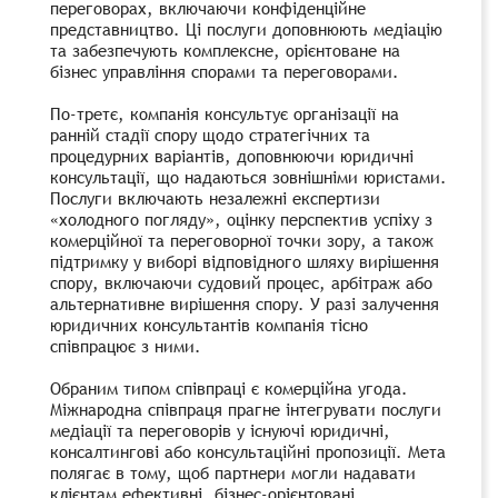
переговорах, включаючи конфіденційне
представництво. Ці послуги доповнюють медіацію
та забезпечують комплексне, орієнтоване на
бізнес управління спорами та переговорами.
По-третє, компанія консультує організації на
ранній стадії спору щодо стратегічних та
процедурних варіантів, доповнюючи юридичні
консультації, що надаються зовнішніми юристами.
Послуги включають незалежні експертизи
«холодного погляду», оцінку перспектив успіху з
комерційної та переговорної точки зору, а також
підтримку у виборі відповідного шляху вирішення
спору, включаючи судовий процес, арбітраж або
альтернативне вирішення спору. У разі залучення
юридичних консультантів компанія тісно
співпрацює з ними.
Обраним типом співпраці є комерційна угода.
Міжнародна співпраця прагне інтегрувати послуги
медіації та переговорів у існуючі юридичні,
консалтингові або консультаційні пропозиції. Мета
полягає в тому, щоб партнери могли надавати
клієнтам ефективні, бізнес-орієнтовані