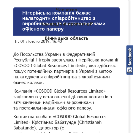
Членство
Нігерійська компанія бажає
налагодити співробітництво з
виробниками та постачальниками
Комерційні пропозиції
офісного паперу
Вінницька область
Пт, 01 Лютого 2019, 16:40
До Посольства України в Федеративній
Республіці Нігерія
звернулась
нігерійська компанії
«COSOOD Global Resources Limited», яка здійснює
пошук потенційних партнерів в Україні з метою
налагодження співробітництва з українськими
бізнес колами.
Компанія «COSOOD Global Resources Limited»
зацікавлена у встановленні ділових контактів з
вітчизняними надійними виробниками
та постачальниками офісного паперу.
Контактна особа в «COSOOD Global Resources
Limited» Крістіанах Бабатунде (Christianah
Babatunde), директор (e-