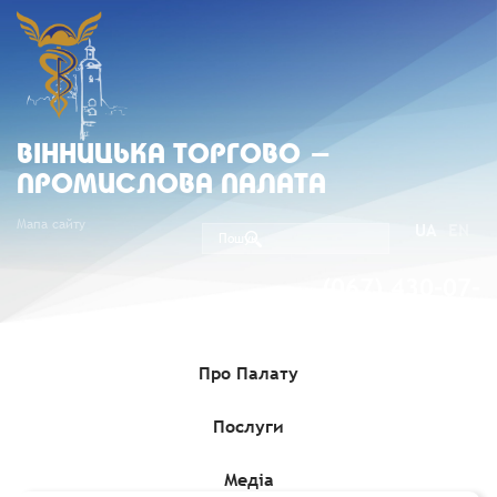
ВIННИЦЬКА ТОРГОВО -
ПРОМИСЛОВА ПАЛАТА
Мапа сайту
UA
EN
(067) 430-07-
05
Про Палату
Послуги
Головна
»
Комерційні пропозиції
»
Нігерійська компанія бажає
налагодити співробітництво з виробниками та постачальниками
офісного паперу
Медіа