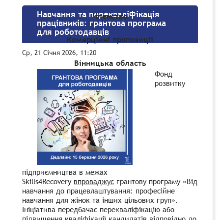
Навчання та перекваліфікація
Членство
працівників: грантова програма
для роботодавців
Комерційні пропозиції
Ср, 21 Січня 2026, 11:20
Вінницька область
Фонд
розвитку
підприємництва в межах
Skills4Recovery
впроваджує
грантову програму «Від
навчання до працевлаштування: професійне
навчання для жінок та інших цільових груп».
Ініціатива передбачає перекваліфікацію або
підвищення кваліфікації кандидатів відповідно до