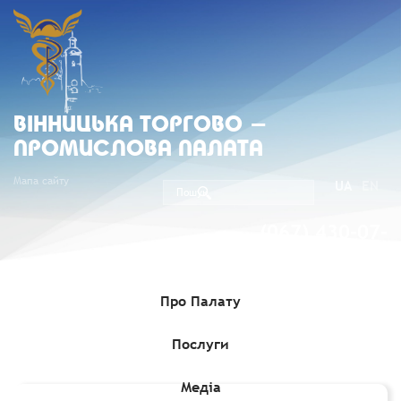
ВIННИЦЬКА ТОРГОВО -
ПРОМИСЛОВА ПАЛАТА
Мапа сайту
UA
EN
(067) 430-07-
05
Про Палату
Послуги
Головна
»
Медіа
»
Експортні можливості
»
Налагодження
співпраці з індонезійськими імпортерами
Медіа