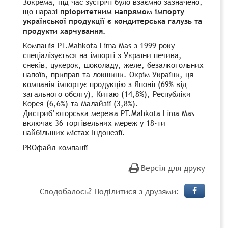
Зокрема, під час зустрічі було взаємно зазначено,
що наразі
пріоритетним напрямом імпорту
української продукції є кондитерська галузь та
продукти харчування.
Компанія PT.Mahkota Lima Mas з 1999 року
спеціалізується на імпорті з України печива,
снеків, цукерок, шоколаду, желе, безалкогольних
напоїв, приправ та локшини. Окрім України, ця
компанія імпортує продукцію з Японії (69% від
загального обсягу), Китаю (14,8%), Республіки
Корея (6,6%) та Малайзії (3,8%).
Дистриб’юторська мережа PT.Mahkota Lima Mas
включає 36 торгівельних мереж у 18-ти
найбільших містах Індонезії.
PRОфайл компанії
Версія для друку
Сподобалось? Поділитися з друзями: