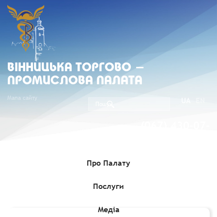
ВIННИЦЬКА ТОРГОВО -
ПРОМИСЛОВА ПАЛАТА
Мапа сайту
UA
EN
(067) 430-07-
05
Про Палату
Послуги
Головна
»
Членство
»
Члени Вінницької ТПП
»
Наконечна
Катерина Василівна, ФОП (Код 2041406269)
Медіа