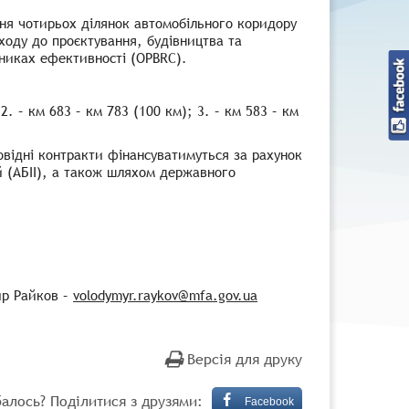
ня чотирьох ділянок автомобільного коридору
ходу до проєктування, будівництва та
зниках ефективності (OPBRC).
2. – км 683 – км 783 (100 км); 3. – км 583 – км
овідні контракти фінансуватимуться за рахунок
й (АБІІ), а також шляхом державного
ир Райков –
volodymyr.raykov@mfa.gov.ua
Версія для друку
алось? Поділитися з друзями:
Facebook