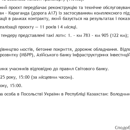
ий проєкт передбачає реконструкцію та технічне обслуговуван
н – Караганда (дорога А17) із застосуванням комплексного під
ації в рамках контракту, який базується на результатах і пока
еалізації проєкту — 11 років і 4 місяці.
тендеру представлені такі лоти: 1. – км 783 – км 905 (122 км); 
удівництво мостів, бетонне покриття, дорожнє обладнання. Відп
 розвитку (МБРР), Азійського банку інфраструктурних інвестиці
аних учасників відповідно до правил Світового банку.
25 року, 15:00 (за місцевим часом).
оку, 15:00.
а особа в Посольстві України в Республіці Казахстан: Володим
Сподоб