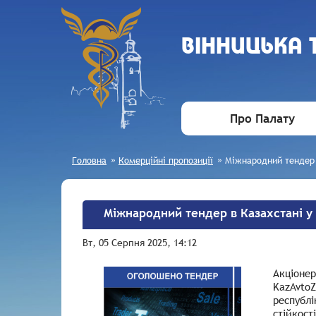
ВIННИЦЬКА
Про Палату
Головна
»
Комерційні пропозиції
»
Міжнародний тендер 
Міжнародний тендер в Казахстані у
Вт, 05 Серпня 2025, 14:12
Акціоне
KazAvtoZ
республі
стійкост