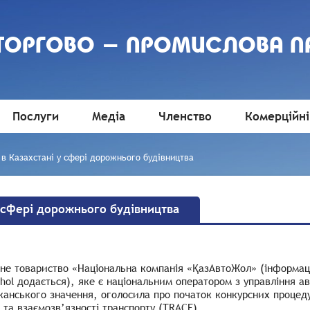
 ТОРГОВО - ПРОМИСЛОВА П
Послуги
Медіа
Членство
Комерційні
в Казахстані у сфері дорожнього будівництва
 сфері дорожнього будівництва
рне товариство «Національна компанія «ҚазАвтоЖол» (інформац
hol додається), яке є національним оператором з управління 
канського значення, оголосила про початок конкурсних процед
і та взаємозв’язності транспорту (TRACE).