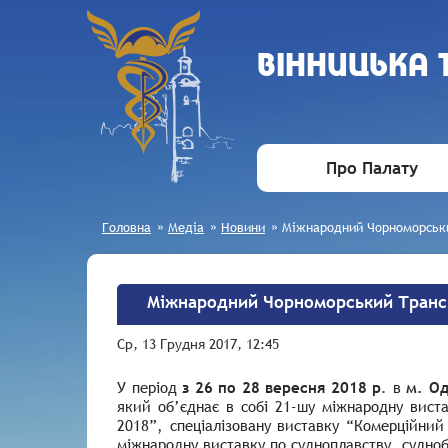
ВIННИЦЬКА
Про Палату
Головна
»
Медіа
»
Новини
»
Міжнародний Чорноморськ
Міжнародний Чорноморський Транс
Ср, 13 Грудня 2017, 12:45
У період
з 26 по 28 вересня 2018 р
. в
м. Од
який об’єднає в собі 21-шу міжнародну виста
2018”, спеціалізовану виставку “Комерційний
міжнародну виставку по судноплавству, судноб