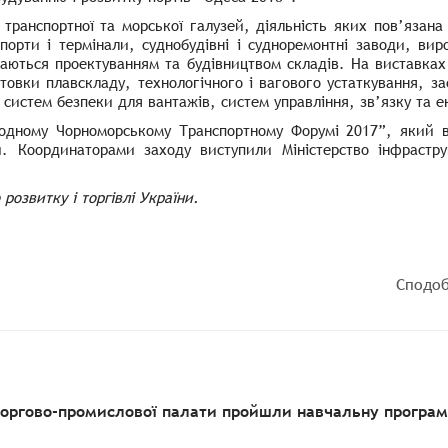
ї транспортної та морської галузей, діяльність яких пов’язан
ж порти і термінали, суднобудівні і судноремонтні заводи, в
маються проектуванням та будівництвом складів. На виставках
товки плавскладу, технологічного і вагового устаткування, з
 систем безпеки для вантажів, систем управління, зв’язку та 
родному Чорноморському Транспортному Форумі 2017”, який в
. Координаторами заходу виступили Міністерство інфрастру
розвитку і торгівлі України.
Сподоб
торгово-промислової палати пройшли навчальну програму