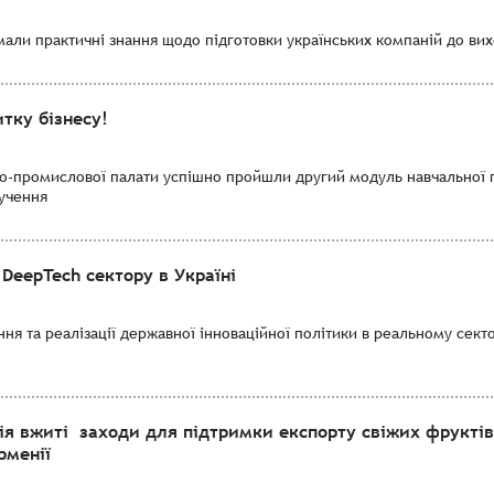
мали практичні знання щодо підготовки українських компаній до вихо
тку бізнесу!
во-промислової палати успішно пройшли другий модуль навчальної 
лучення
DeepTech сектору в Україні
я та реалізації державної інноваційної політики в реальному секто
ія вжиті заходи для підтримки експорту свіжих фруктів
рменії