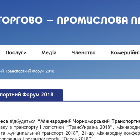
 ТОРГОВО - ПРОМИСЛОВА П
Послуги
Медіа
Членство
Комерційні
ий Транспортний Форум 2018
портний Форум 2018
еса
відбудеться
“Міжнародний Чорноморський Транспорт
вку з транспорту і логістики “ТрансУкраїна 2018”, міжнародн
 та муніципальний транспорт 2018”, 21-шу міжнародну конфере
удуванню і розвитку портів “Одеса 2018”.