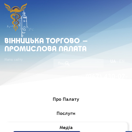
ВIННИЦЬКА ТОРГОВО -
ПРОМИСЛОВА ПАЛАТА
Мапа сайту
UA
EN
(067) 430-07-
05
Про Палату
Послуги
Головна
»
Міжнародні проекти
Медіа