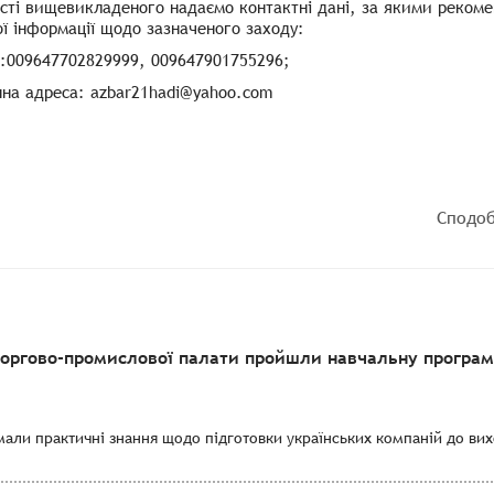
ксті вищевикладеного надаємо контактні дані, за якими реком
ї інформації щодо зазначеного заходу:
:009647702829999, 009647901755296;
нна адреса:
azbar21hadi@yahoo.com
Сподоб
торгово-промислової палати пройшли навчальну програму
мали практичні знання щодо підготовки українських компаній до вихо