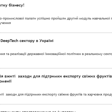
тку бізнесу!
во-промислової палати успішно пройшли другий модуль навчальної 
лучення
DeepTech сектору в Україні
я та реалізації державної інноваційної політики в реальному секто
ія вжиті заходи для підтримки експорту свіжих фруктів
рменії
і заходи для підтримки експорту свіжих фруктів та харчових продук