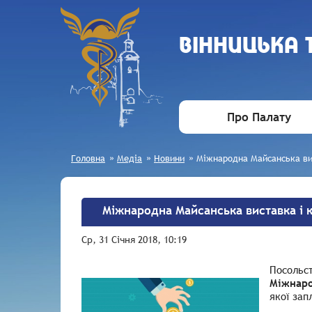
ВIННИЦЬКА
Про Палату
Головна
»
Медіа
»
Новини
»
Міжнародна Майсанська вис
Міжнародна Майсанська виставка і к
Ср, 31 Січня 2018, 10:19
Посольст
Міжнаро
якої зап