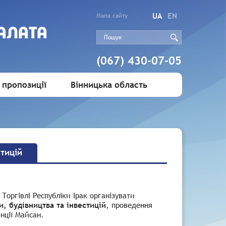
UA
EN
Мапа сайту
АЛАТА
(067) 430-07-05
 пропозиції
Вінницька область
стицій
 Торгівлі Республіки Ірак організувати
, будівництва та інвестицій
, проведення
нції Майсан.