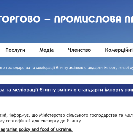
 ТОРГОВО - ПРОМИСЛОВА П
Послуги
Медіа
Членство
Комерційні
ого господарства та меліорації Єгипту змінило стандарти імпорту живої 
ва та меліорації Єгипту змінило стандарти імпорту жи
їні, інформує, що Міністерство сільського господарства та мел
ому сертифікаті для експорту до Єгипту.
 agrarian policy and food of ukraine
.