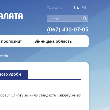
UA
EN
Мапа сайту
АЛАТА
(067) 430-07-05
 пропозиції
Вінницька область
худоби
вої худоби
іорації Єгипту змінило стандарти імпорту живої