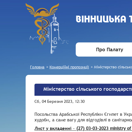
ВIННИЦЬКА
Про Палату
Головна
»
Комерційні пропозиції
»
Міністерство сільськ
Міністерство сільського господарст
Сб, 04 Березня 2023, 12:30
Посольства Арабської Республіки Єгипет в Укра
худоби, а саме вагу для відгодівлі в санітарн
Лист у вкладенні –
(27) 03-03-2023 ministry of