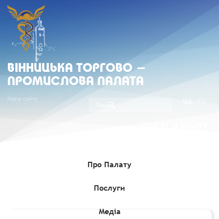
ВIННИЦЬКА ТОРГОВО -
ПРОМИСЛОВА ПАЛАТА
Мапа сайту
UA
EN
(067) 430-07-
05
Про Палату
Послуги
Головна
»
Комерційні пропозиції
»
Меблі з масиву дерева від
виробника
Медіа