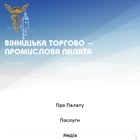
ВIННИЦЬКА ТОРГОВО -
ПРОМИСЛОВА ПАЛАТА
Мапа сайту
UA
EN
(067) 430-07-
05
Про Палату
Послуги
Головна
»
Комерційні пропозиції
»
Литовське підприємство
шукає виробників склопакетів
Медіа