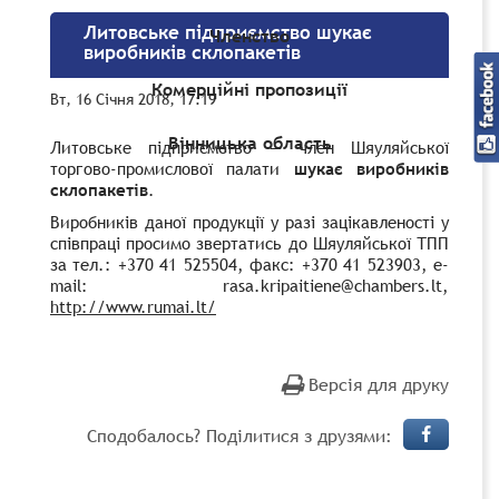
Литовське підприємство шукає
Членство
виробників склопакетів
Комерційні пропозиції
Вт, 16 Січня 2018, 17:19
Вінницька область
Литовське підприємство — член Шяуляйської
торгово-промислової палати
шукає виробників
склопакетів
.
Виробників даної продукції у разі зацікавленості у
співпраці просимо звертатись до Шяуляйської ТПП
за тел.: +370 41 525504, факс: +370 41 523903,
e-
mail:
rasa.kripaitiene@chambers.lt,
http://www.rumai.lt/
Версія для друку
Сподобалось? Поділитися з друзями: