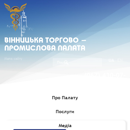
ВIННИЦЬКА ТОРГОВО -
ПРОМИСЛОВА ПАЛАТА
Мапа сайту
UA
EN
(067) 430-07-
05
Про Палату
Послуги
Головна
»
Медіа
»
Вісник "Ділові зв'язки"
»
Листопад 2025
Медіа