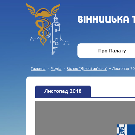
ВIННИЦЬКА
Про Палату
Головна
»
Медіа
»
Вісник "Ділові зв'язки"
»
Листопад 20
Листопад 2018