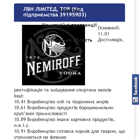
ЛВН ЛІМІТЕД, ТОВ (Код
Членство
підприємства 39195903)
Комерційні пропозиції
Основний:
11.01
Дистиляція,
Вінницька область
ректифікація та змішування спиртних напоїв
Інші:
10.41 Виробництво олії та тваринних жирів
10.61 Виробництво продуктів борошномельно-
круп’яної промисловості
10.89 Виробництво інших харчових продуктів,
н.в.і.у.
10.91 Виробництво готових кормів для тварин, що
утримуються на фермах