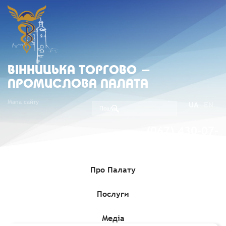
ВIННИЦЬКА ТОРГОВО -
ПРОМИСЛОВА ПАЛАТА
Мапа сайту
UA
EN
(067) 430-07-
05
Про Палату
Послуги
Головна
»
Комерційні пропозиції
»
Китайська компанія-
виробник висококласної низьковольтної апаратури шукає
партнерів
Медіа