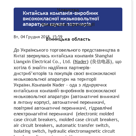
Членство
Китайська компанія-виробник
висококласної низьковольтної
апаратури шукає партнерів
Комерційні пропозиції
Вт, 04 Грудня 2018, 15:59
Вінницька область
До Українського торговельного представництва в
Китаї звернулась китайська компанія Shanghai
Liangxin Electrical Co., Ltd. (
Nader
) (
), що
良信电器
хотіла б знайти надійних партнерів-
дистриб’юторів та покупців своєї висококласної
низьковольтної апаратури на території
України.Компанія Nader – ода з лідируючих
китайських компаній-виробників висококласної
низьковольтної апаратури (автоматичні вимикачі
в литому корпусі, автоматичні перемикачі,
повітряні автоматичні перемикачі, гідравлічні
електромагнітні перемикачі (electronic molded
case circuit breakers, molded case circuit breakers,
air circuit breakers, automatic transfer switch,
isolating switch, hydraulic electromagnetic circuit