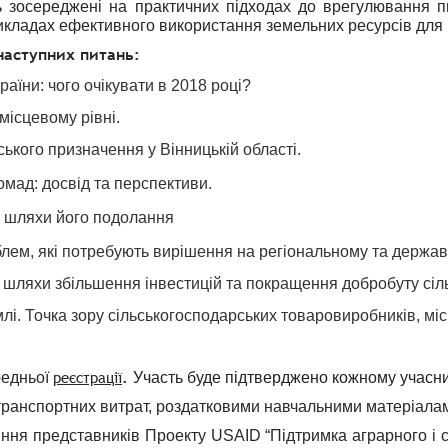
ть зосереджені на практичних підходах до врегулювання 
икладах ефективного використання земельних ресурсів для ро
наступних питань:
аїни: чого очікувати в 2018 році?
ісцевому рівні.
ького призначення у Вінницькій області.
омад: досвід та перспективи.
а шляхи його подолання
лем, які потребують вирішення на регіональному та держав
– шляхи збільшення інвестицій та покращення добробуту сіл
млі. Точка зору сільськогосподарських товаровиробників, мі
.
реєстрації
редньої
Участь буде підтверджено кожному учасни
ранспортних витрат, роздатковими навчальними матеріалам
яння представників Проекту USAID “Підтримка аграрного і с