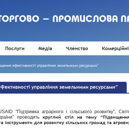
 ТОРГОВО - ПРОМИСЛОВА П
Послуги
Медіа
Членство
Комерційні
вищення ефективності управління земельними ресурсами"
ефективності управління земельними ресурсами”
USAID “Підтримка аграрного і сільського розвитку”, Сві
круглий стіл на тему “Підвищенн
України” проводить
та інструменти для розвитку сільських громад та агрови