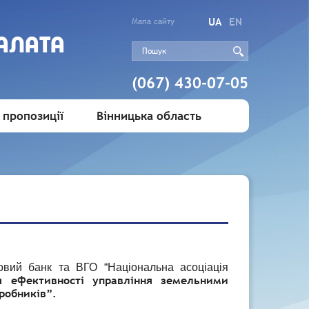
UA
EN
Мапа сайту
АЛАТА
(067) 430-07-05
 пропозиції
Вінницька область
товий банк та ВГО “Національна асоціація
я ефективності управління земельними
робників”.