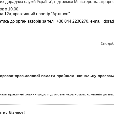
их дорадчих служб України”, підтримки Міністерства аграрно
ок о 10.00.
ва 12а, креативний простір “Артинов”.
сь до організаторів за тел.: +38 044 2230270, e-mail: dor
Сподоб
торгово-промислової палати пройшли навчальну програму
мали практичні знання щодо підготовки українських компаній до вихо
тку бізнесу!