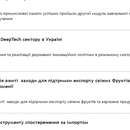
во-промислової палати успішно пройшли другий модуль навчальної 
лучення
DeepTech сектору в Україні
я та реалізації державної інноваційної політики в реальному секто
ія вжиті заходи для підтримки експорту свіжих фруктів
рменії
і заходи для підтримки експорту свіжих фруктів та харчових продук
нструменту спостереження за імпортом