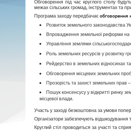
Обговорення під час круглого столу буду
межах сільських громад, інструментах та пр
обговорення 
Програма заходу передбачає
Розвиток земельного законодавства Укр
Впровадження земельної реформи на м
Управління землями сільськогосподарс
Роль земельних ресурсів у розвитку гр
Рейдерство в земельних відносинах т
Обговорення місцевих земельних проб
Прозорість та захист земельних прав 
Пошук консенсусу у відкритті ринку зе
місцевої влади.
Участь у заході безкоштовна за умови попе
Організатори забезпечують відшкодування т
Круглий стіл проводиться за участі та спри