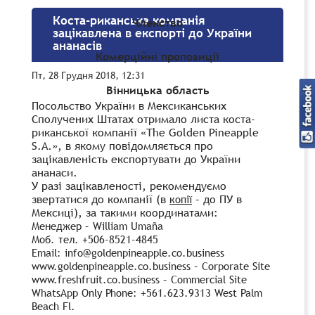
Коста-риканська компанія
Членство
зацікавлена в експорті до України
ананасів
Комерційні пропозиції
Пт, 28 Грудня 2018, 12:31
Вінницька область
Посольство України в Мексиканських
Сполучених Штатах отримало листа коста-
риканської компанії «The Golden
Pineapple
S.A.», в якому повідомляється про
зацікавленість
експортувати до України
ананаси.
У разі зацікавленості,
рекомендуємо
звертатися до компанії (в
– до ПУ в
копії
Мексиці), за такими
координатами:
Менеджер – William Umaña
Моб. тел. +506-8521-4845
Email: info@goldenpineapple.co.business
www.goldenpineapple.со.business – Corporate Site
www.freshfruit.со.business – Commercial Site
WhatsApp Only Phone: +561.623.9313 West Palm
Beach Fl.