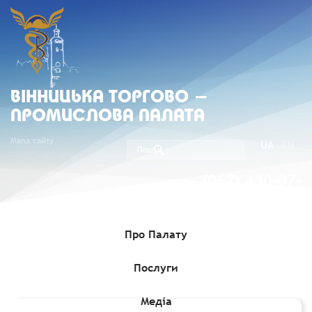
ВIННИЦЬКА ТОРГОВО -
ПРОМИСЛОВА ПАЛАТА
Мапа сайту
UA
EN
(067) 430-07-
05
Про Палату
Послуги
Головна
»
Комерційні пропозиції
»
Коста-риканська компанія
зацікавлена в експорті до України ананасів
Медіа