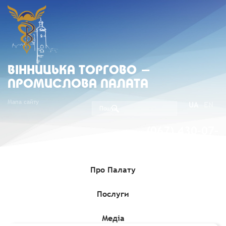
ВIННИЦЬКА ТОРГОВО -
ПРОМИСЛОВА ПАЛАТА
Мапа сайту
UA
EN
(067) 430-07-
05
Про Палату
Послуги
Головна
»
Послуги
»
Консультування з питань експорту
»
Консультування з питань доведення відповідності продукції
вимогам ринків ЄС
Медіа