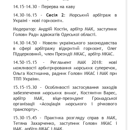
14.15-14.30 – Перерва на каву
14.30-16.15 –
Сесія 2:
Морський арбітраж в
Україні – нові горизонти.
Модератор: Андрій Костін, арбітр МАК, заступник
Голови Ради адвокатів Одеської області.
14.30-14.50 – Новели українського законодавства
в сфері арбітражу відкритий горизонт, Олег
Підцерковний, член Президії МКАС, арбітр МКАС.
14.50-15.15 – Регламент МАК 2018: нові
можливості арбитрирования морських суперечок,
Ольга Костишина, радник Голови МКАС і МАК при
ТПП України.
15.15-15.30 – Особливості застосування заходів
забезпечення морських вимог, Костянтин Варес,
арбітр МАК, віце-президент Громадської
організації «Асоціація морського і річкового
транспорту».
15.30-15.45 – Практика розгляду справ в МАК,
Тетяна Захарченко, заступник Голови МКАС і
МАК, арбітр МКАС і МАК.