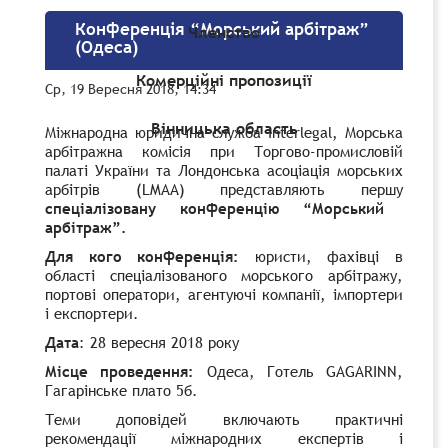
Конференція “Морський арбітраж”
Членство
(Одеса)
Комерційні пропозиції
Ср, 19 Вересня 2018, 14:34
Вінницька область
Міжнародна юридична служба Interlegal, Морська
арбітражна комісія при Торгово-промисловій
палаті України та Лондонська асоціація морських
арбітрів (LMAA) представляють першу
спеціалізовану конференцію “Морський
арбітраж”.
Для кого конференція:
юристи, фахівці в
області спеціалізованого морського арбітражу,
портові оператори, агентуючі компанії, імпортери
і експортери.
Дата
: 28 вересня 2018 року
Місце проведення:
Одеса, Готель GAGARINN,
Гагарінське плато 5б.
Теми доповідей включають практичні
рекомендації міжнародних експертів і