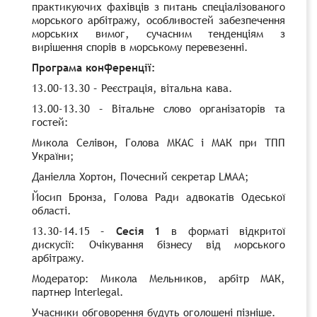
практикуючих фахівців з питань спеціалізованого
морського арбітражу, особливостей забезпечення
морських вимог, сучасним тенденціям з
вирішення спорів в морському перевезенні.
Програма конференції:
13.00-13.30 – Реєстрація, вітальна кава.
13.00-13.30 – Вітальне слово організаторів та
гостей:
Микола Селівон, Голова МКАС і МАК при ТПП
України;
Даніелла Хортон, Почесний секретар LMAA;
Йосип Бронза, Голова Ради адвокатів Одеської
області.
13.30-14.15 –
Сесія 1
в форматі відкритої
дискусії: Очікування бізнесу від морського
арбітражу.
Модератор: Микола Мельников, арбітр МАК,
партнер Interlegal.
Учасники обговорення будуть оголошені пізніше.