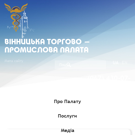
ВIННИЦЬКА ТОРГОВО -
ПРОМИСЛОВА ПАЛАТА
Мапа сайту
UA
EN
(067) 430-07-
05
Про Палату
Послуги
Головна
»
Медіа
»
Гранти, Проєкти, Програми для бізнесу
»
Компенсація для роботодавців за працевлаштування молоді
Медіа