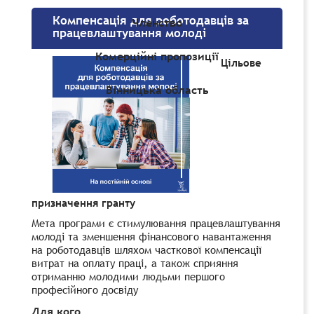
Компенсація для роботодавців за
Членство
працевлаштування молоді
Комерційні пропозиції
Цільове
Вінницька область
призначення гранту
Мета програми є стимулювання працевлаштування
молоді та зменшення фінансового навантаження
на роботодавців шляхом часткової компенсації
витрат на оплату праці, а також сприяння
отриманню молодими людьми першого
професійного досвіду
Для кого