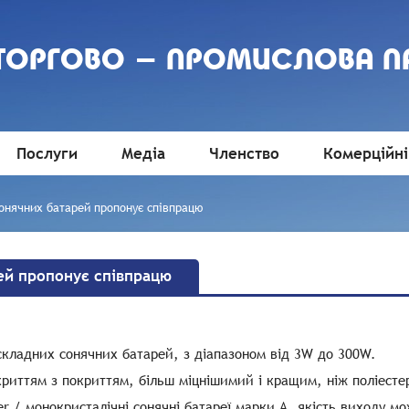
 ТОРГОВО - ПРОМИСЛОВА П
Послуги
Медіа
Членство
Комерційні
онячних батарей пропонує співпрацю
ей пропонує співпрацю
і складних сонячних батарей, з діапазоном від 3W до 300W.
риттям з покриттям, більш міцнішимий і кращим, ніж поліесте
r / монокристалічні сонячні батареї марки A, якість виходу м