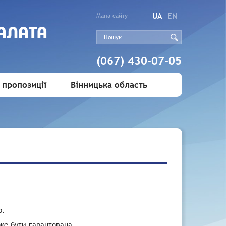
UA
EN
Мапа сайту
АЛАТА
(067) 430-07-05
 пропозиції
Вінницька область
р.
оже бути гарантована.