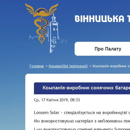
ВIННИЦЬКА
Про Палату
Головна
»
Комерційні пропозиції
»
Компанія-виробник с
Компанія-виробник сонячних батар
Ср, 17 Квітня 2019, 08:33
Lonsem Solar – спеціалізується на виробництв
Ми використовуємо матеріал з нейлоновим пок
І ми використовуємо сонячні елементи Sunpowe