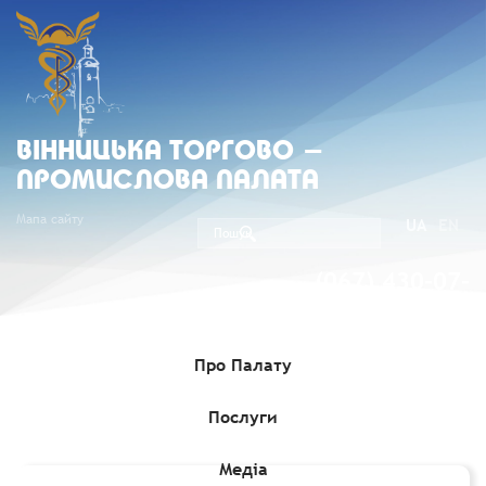
ВIННИЦЬКА ТОРГОВО -
ПРОМИСЛОВА ПАЛАТА
Мапа сайту
UA
EN
(067) 430-07-
05
Про Палату
Послуги
Головна
»
Комерційні пропозиції
»
Компанія Güttler Kft шукає
представників в Україні
Медіа