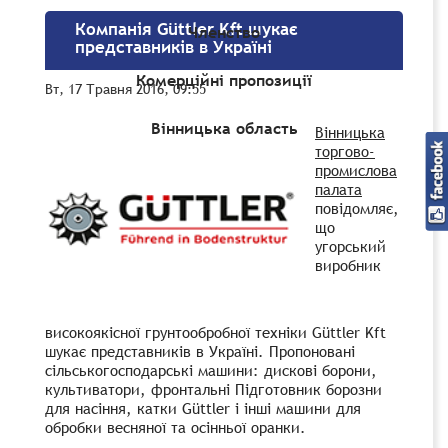
Компанія Güttler Kft шукає
Членство
представників в Україні
Комерційні пропозиції
Вт, 17 Травня 2016, 09:55
Вінницька область
Вінницька
торгово-
промислова
палата
повідомляє,
що
угорський
виробник
високоякісної грунтообробної техніки Güttler Kft
шукає представників в Україні. Пропоновані
сільськогосподарські машини: дискові борони,
культиватори, фронтальні Підготовник борозни
для насіння, катки Güttler і інші машини для
обробки весняної та осінньої оранки.