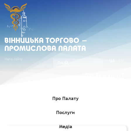
ВIННИЦЬКА ТОРГОВО -
ПРОМИСЛОВА ПАЛАТА
Мапа сайту
UA
EN
(067) 430-07-
05
Про Палату
Послуги
Головна
»
Комерційні пропозиції
»
Компанія «Capital Trade»
пропонує експорт овочів і фруктів в Україну
Медіа