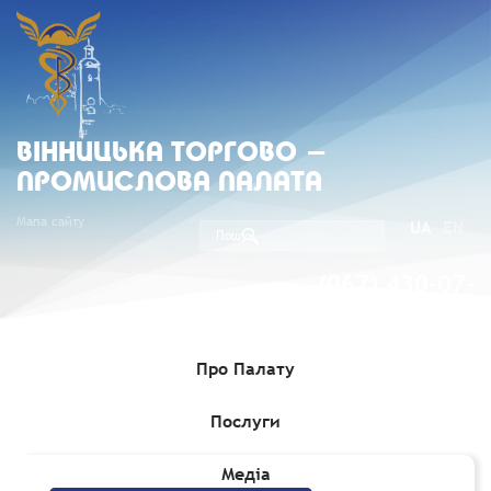
ВIННИЦЬКА ТОРГОВО -
ПРОМИСЛОВА ПАЛАТА
Мапа сайту
UA
EN
(067) 430-07-
05
Про Палату
Послуги
Головна
»
Комерційні пропозиції
»
Комбікормовий завод
Медіа