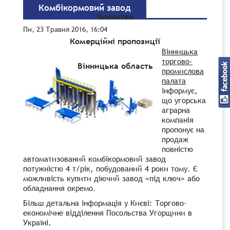
Комбікормовий завод
Членство
Пн, 23 Травня 2016, 16:04
Комерційні пропозиції
Вінницька
торгово-
Вінницька область
промислова
палата
інформує,
що угорська
аграрна
компанія
пропонує на
продаж
повністю
автоматизований комбікормовий завод
потужністю 4 т/рік, побудований 4 роки тому. Є
можливість купити діючий завод «під ключ» або
обладнання окремо.
Більш детальна інформація у Києві: Торгово-
економічне відділення Посольства Угорщини в
Україні.