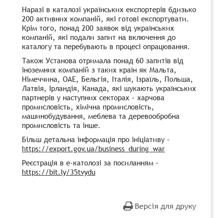
Наразі в каталозі українських експортерів бдизько
200 активних компаній, які готові експортувати.
Крім того, понад 200 заявок від українських
компаній, які подали запит на включення до
каталогу та перебувають в процесі опрацювання.
Також Установа отримала понад 60 запитів від
іноземних компаній з таких країн як Мальта,
Німеччина, ОАЕ, Бельгія, Італія, Ізраїль, Польша,
Латвія, Ірландія, Канада, які шукають українських
партнерів у наступних секторах – харчова
промисловість, хімічна промисловість,
машинобудування, меблева та деревообробна
промисловість та інше.
Більш детальна інформація про ініціативу –
https://export.gov.ua/business_during_war
Реєстрація в е-католозі за посиланням –
https://bit.ly/35tvydu
Версія для друку