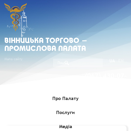
ВIННИЦЬКА ТОРГОВО -
ПРОМИСЛОВА ПАЛАТА
Мапа сайту
UA
EN
(067) 430-07-
05
Про Палату
Послуги
Головна
»
Комерційні пропозиції
»
Каталог українських
експортерів
Медіа