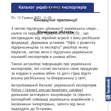
Каталог українських експортерів
Членство
Пт, 13 Травня 2022, 11:25
Комерційні пропозиції
З метою підтримки діяльності українських мікро-,
Вінницька область
малих та середніх підприємств (ММСП) , що
постраждали від збройної агресії з боку російської
федерації, Державна установа “Офіс з розвитку
підприємництва та експорту” реалізує низку
ініціатив, метою яких є підтримка українських
компаній-експортерів в умовах війни.
Також актуалізує інформацію про українських
експортерів, які готові постачати свою продукцію
за кордон в умовах війни та дати гідну відсіч
всьому російському та білоруському у світі.
Актуалізований Каталог український експортерів
(
https://export.gov.ua/exporters_catalog
)
допоможе активувати комунікацію та сприяти
потенційній співпраці українських виробників з
іноземними імпортерами, запити від яких
надходять до Установи.