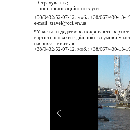
– Страхування;
– Інші організаційні послуги.
+38/0432/52-07-12, моб.: +38/067/430-13-1
e-mail:
travel@cci.vn.ua
*
Учасники додатково покривають вартість
вартість поїздки є дійсною, за умови учас
наявності квитків.
+38/0432/52-07-12, моб.: +38/067/430-13-1