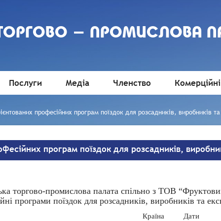
 ТОРГОВО - ПРОМИСЛОВА П
Послуги
Медіа
Членство
Комерційні
єнтованих професійних програм поїздок для розсадників, виробників та 
фесійних програм поїздок для розсадників, виробникі
ка торгово-промислова палата спільно з ТОВ “Фруктови
йні програми поїздок для розсадників, виробників та експ
Країна
Дати