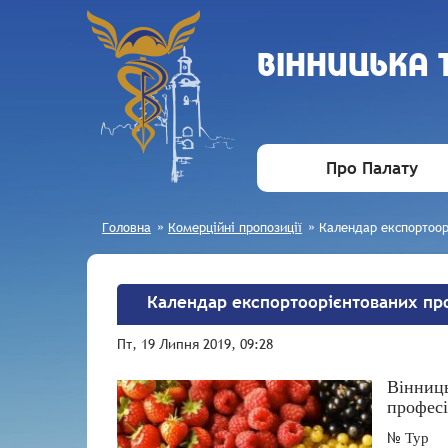
ВIННИЦЬКА
Про Палату
Головна
»
Комерційні пропозиції
»
Календар експортоорі
Календар експортоорієнтованих про
Пт, 19 Липня 2019, 09:28
Вінниць
професі
№
Тур