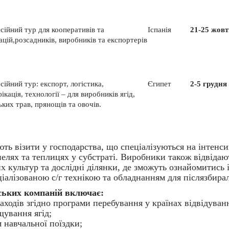
сійний тур
для
кооперативів та
Іспанія
21-25 жовт
ацій,р
озсадників, виробників та експортерів
ійний тур: експорт, логістика,
Єгипет
2-5 грудня
ікація, технології – для виробників ягід,
ьких трав, прянощів та овочів.
ть візити у господарства, що спеціалізуються на інтенс
унелях та теплицях у субстраті. Виробники також відвід
х культур та дослідні ділянки, де зможуть ознайомитись і
ціалізованою с/г технікою та обладнанням для післязбира
нських компаній включає:
 заходів згідно програми перебування у країнах відвідуван
щування ягід;
 навчальної поїздки;