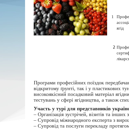
1
Профе
ассоці
ягід
2
Профес
сертиф
лікарс
Програми професійних поїздок передбачаю
відкритому ґрунті, так і у пластикових т
високоякісний посадковий матеріал ягідни
тестувань у сфері ягідництва, а також спе
Участь у турі для представників украї
– Організація зустрічей, візитів та інших
– Супровід міжнародного експерта з виро
– Супровід та послуги перекладу протягом