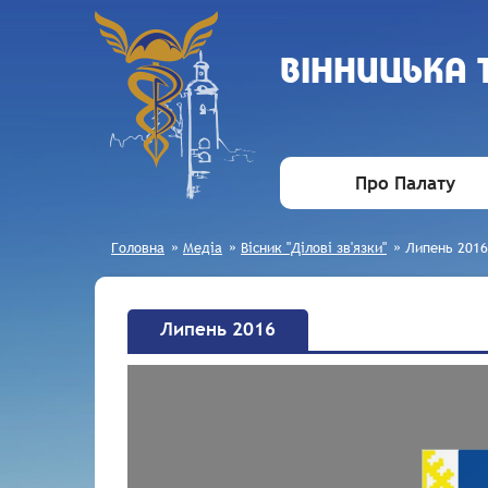
ВIННИЦЬКА
Про Палату
Головна
»
Медіа
»
Вісник "Ділові зв'язки"
»
Липень 2016
Липень 2016