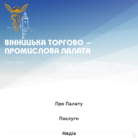
ВIННИЦЬКА ТОРГОВО -
ПРОМИСЛОВА ПАЛАТА
Мапа сайту
UA
EN
(067) 430-07-
05
Про Палату
Послуги
Головна
»
Комерційні пропозиції
»
Іранська компанія шукає
виробників фарб і смол
Медіа