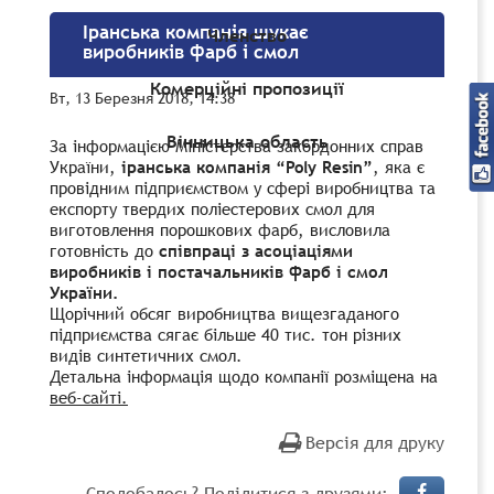
Іранська компанія шукає
Членство
виробників фарб і смол
Комерційні пропозиції
Вт, 13 Березня 2018, 14:38
Вінницька область
За інформацією Міністерства закордонних справ
України,
іранська компанія “Poly Resin”
, яка є
провідним підприємством у сфері виробництва та
експорту твердих поліестерових смол для
виготовлення порошкових фарб, висловила
готовність до
співпраці з асоціаціями
виробників і постачальників фарб і смол
України.
Щорічний обсяг виробництва вищезгаданого
підприємства сягає більше 40 тис. тон різних
видів синтетичних смол.
Детальна інформація щодо компанії розміщена на
веб-сайті.
Версія для друку
Сподобалось? Поділитися з друзями: