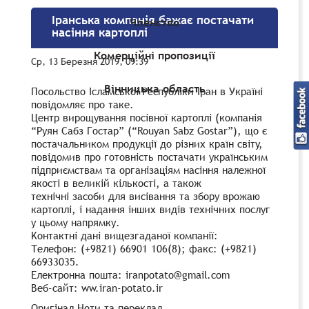
Іранська компанія бажає постачати
Членство
насіння картоплі
Комерційні пропозиції
Ср, 13 Березня 2019, 09:39
Вінницька область
Посольство Iсламськоi Республiки Ipaн в Українi
повiдомляє про таке.
Центр вирощування посiвної картоплi (компанiя
“Руян Сабз Гостар” (“Rouyan Sabz Gostar”), що є
постачальником продукцiї до рiзних країн cвiтy,
повiдомив про готовнiсть постачати українським
пiдприємствам та органiзацiям насiння належної
якостi в великiй кiлькостi, а також
технiчнi засоби для висiвання та збору врожаю
картоплi, i надання iнших видiв технiчних послуг
у цьому напрямку.
Koнтaктнi данi вищезгаданої компанiї:
Телефон: (+9821) 66901 106(8); факс: (+9821)
66933035.
Електронна пошта: iranpotato@gmail.com
Веб-сайт: ww.iran-potato.ir
Оригінал Ноти та переклад