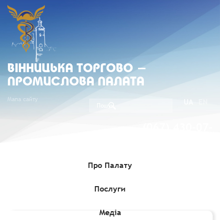
ВIННИЦЬКА ТОРГОВО -
ПРОМИСЛОВА ПАЛАТА
Мапа сайту
UA
EN
(067) 430-07-
05
Про Палату
Послуги
Головна
»
Комерційні пропозиції
»
Іранська компанія бажає
постачати насіння картоплі
Медіа