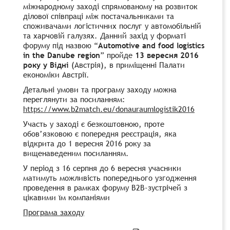
міжнародному заході спрямованому на розвиток
ділової співпраці між постачальниками та
споживачами логістичних послуг у автомобільній
та харчовій галузях. Данний захід у форматі
форуму під назвою “
Automotive and food logistics
in the Danube region
” пройде
13 вересня 2016
року у Відні
(Австрія), в приміщенні Палати
економіки Австрії.
Детальні умови та програму заходу можна
переглянути за посиланням:
https://www.b2match.eu/donauraumlogistik2016
Участь у заході є безкоштовною, проте
обов’язковою є попередня реєстрація, яка
відкрита до 1 вересня 2016 року за
вищенаведеним посиланням.
У період з 16 серпня до 6 вересня учасники
матимуть можливість попереднього узгодження
проведення в рамках форуму В2В-зустрічей з
цікавими їм компаніями
Програма заходу