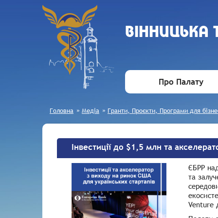
ВIННИЦЬКА
Про Палату
Головна
»
Медіа
»
Гранти, Проєкти, Програми для бізне
Інвестиції до $1,5 млн та акселера
ЄБРР над
та залуч
середови
екосисте
Venture 