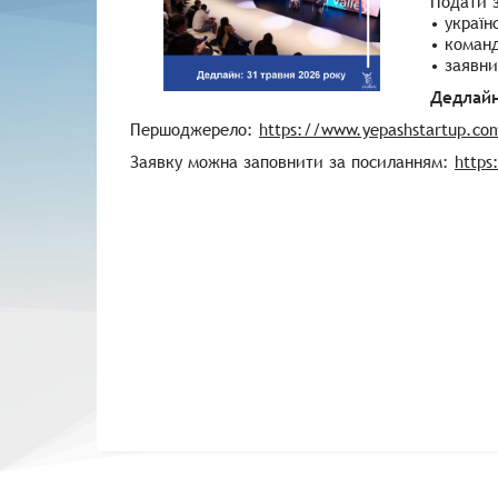
Подати з
• україн
• команд
• заявни
Дедлайн
Першоджерело:
https://www.yepashstartup.co
Заявку можна заповнити за посиланням:
https