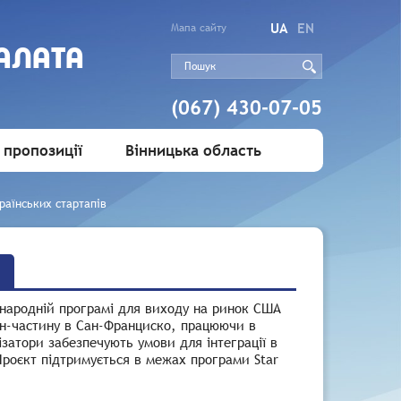
UA
EN
Мапа сайту
АЛАТА
(067) 430-07-05
 пропозиції
Вінницька область
раїнських стартапів
жнародній програмі для виходу на ринок США
йн-частину в Сан-Франциско, працюючи в
ізатори забезпечують умови для інтеграції в
роєкт підтримується в межах програми Star