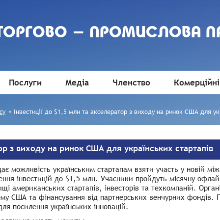
 ТОРГОВО - ПРОМИСЛОВА П
Послуги
Медіа
Членство
Комерційні
су
»
Інвестиції до $1,5 млн та акселератор з виходу на ринок США для ук
тор з виходу на ринок США для українських стартапів
ає можливість українським стартапам взяти участь у новій мі
ення інвестицій до $1,5 млн. Учасники пройдуть місячну офла
щі американських стартапів, інвесторів та техкомпаній. Орган
му США та фінансування від партнерських венчурних фондів. П
для посилення українських інновацій.