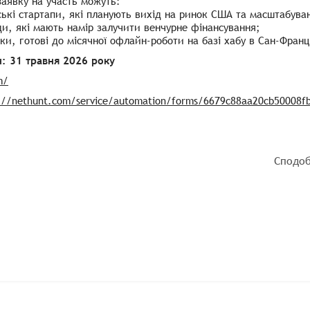
аявку на участь можуть:
ські стартапи, які планують вихід на ринок США та масштабува
и, які мають намір залучити венчурне фінансування;
ки, готові до місячної офлайн-роботи на базі хабу в Сан-Фран
: 31 травня 2026 року
m/
://nethunt.com/service/automation/forms/6679c88aa20cb50008f
Сподоб