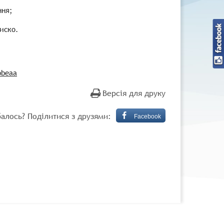
ння;
циско.
bbeaa
Версія для друку
алось? Поділитися з друзями:
Facebook