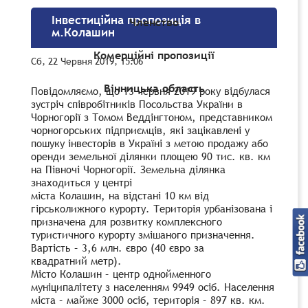
Інвестиційна пропозиція в
Членство
м.Колашин
Комерційні пропозиції
Сб, 22 Червня 2019, 15:06
Вінницька область
Повідомляємо, що 13 червня 2019 року відбулася
зустріч співробітників Посольства України в
Чорногорії з Томом Веддінгтоном, представником
чорногорських підприємців, які зацікавлені у
пошуку інвесторів в Україні з метою продажу або
оренди земельної ділянки площею 90 тис. кв. км
на Півночі Чорногорії. Земельна ділянка
знаходиться у центрі
міста Колашин, на відстані 10 км від
гірськолижного курорту. Територія урбанізована і
призначена для розвитку комплексного
туристичного курорту змішаного призначення.
Вартість – 3,6 млн. євро (40 євро за
квадратний метр).
Місто Колашин – центр однойменного
муніципалітету з населенням 9949 осіб. Населення
міста – майже 3000 осіб, територія – 897 кв. км.