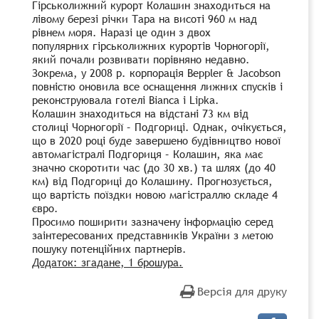
Гірськолижний курорт Колашин знаходиться на
лівому березі річки Тара на висоті 960 м над
рівнем моря. Наразі це один з двох
популярних гірськолижних курортів Чорногорії,
який почали розвивати порівняно недавно.
Зокрема, у 2008 р. корпорація Beppler & Jacobson
повністю оновила все оснащення лижних спусків і
реконструювала готелі Bianca і Lipka.
Колашин знаходиться на відстані 73 км від
столиці Чорногорії – Подгориці. Однак, очікується,
що в 2020 році буде завершено будівництво нової
автомагістралі Подгориця – Колашин, яка має
значно скоротити час (до 30 хв.) та шлях (до 40
км) від Подгориці до Колашину. Прогнозується,
що вартість поїздки новою магістраллю складе 4
євро.
Просимо поширити зазначену інформацію серед
заінтересованих представників України з метою
пошуку потенційних партнерів.
Додаток: згадане, 1 брошура.
Версія для друку