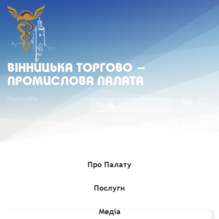
ВIННИЦЬКА ТОРГОВО -
ПРОМИСЛОВА ПАЛАТА
Мапа сайту
UA
EN
(067) 430-07-
05
Про Палату
Послуги
Головна
»
Комерційні пропозиції
»
Інвестиційна пропозиція в
м.Колашин
Медіа