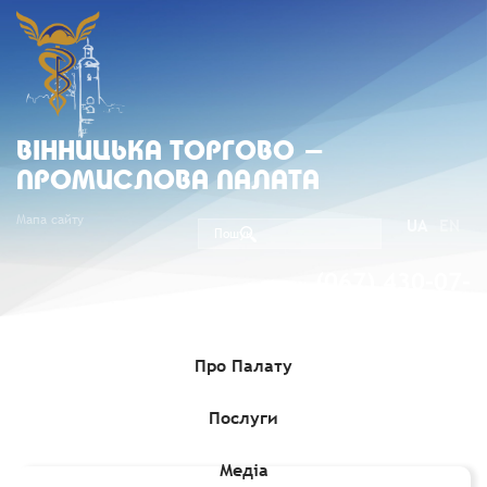
ВIННИЦЬКА ТОРГОВО -
ПРОМИСЛОВА ПАЛАТА
Мапа сайту
UA
EN
(067) 430-07-
05
Про Палату
Послуги
Головна
»
Комерційні пропозиції
»
Іноваційний продукт
профілактики COVID
Медіа