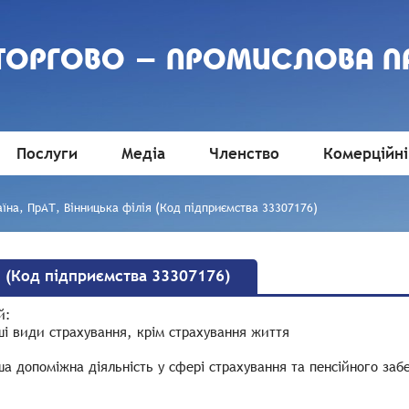
 ТОРГОВО - ПРОМИСЛОВА П
Послуги
Медіа
Членство
Комерційні
їна, ПрАТ, Вінницька філія (Код підприємства 33307176)
я (Код підприємства 33307176)
й:
ші види страхування, крім страхування життя
ша допоміжна діяльність у сфері страхування та пенсійного заб