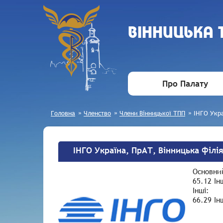
ВIННИЦЬКА
Про Палату
Головна
»
Членство
»
Члени Вінницької ТПП
»
ІНГО Укра
ІНГО Україна, ПрАТ, Вінницька філі
Основни
65.12 Ін
Інші:
66.29 Ін