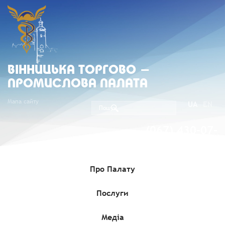
ВIННИЦЬКА ТОРГОВО -
ПРОМИСЛОВА ПАЛАТА
Мапа сайту
UA
EN
(067) 430-07-
05
Про Палату
Послуги
Головна
»
Комерційні пропозиції
»
Інформація про продаж
об’єкта малої приватизації – окремого майна – Єдиного
майнового комплексу Державного підприємства «Юрковецький
спиртовий завод»
Медіа