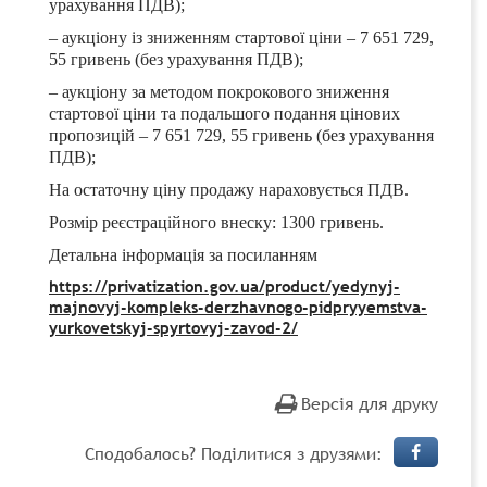
урахування ПДВ);
– аукціону із зниженням стартової ціни – 7 651 729,
55 гривень (без урахування ПДВ);
– аукціону за методом покрокового зниження
стартової ціни та подальшого подання цінових
пропозицій – 7 651 729, 55 гривень (без урахування
ПДВ);
На остаточну ціну продажу нараховується ПДВ.
Розмір реєстраційного внеску: 1300 гривень.
Детальна інформація за посиланням
https://privatization.gov.ua/product/yedynyj-
majnovyj-kompleks-derzhavnogo-pidpryyemstva-
yurkovetskyj-spyrtovyj-zavod-2/
Версія для друку
Сподобалось? Поділитися з друзями: