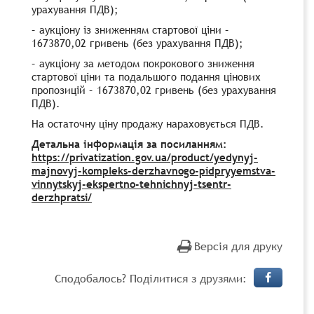
урахування ПДВ);
– аукціону із зниженням стартової ціни –
1673870,02
гривень (без урахування ПДВ);
– аукціону за методом покрокового зниження
стартової ціни та подальшого подання цінових
пропозицій – 1673870,02 гривень (без урахування
ПДВ).
На остаточну ціну продажу нараховується ПДВ.
Детальна інформація за посиланням:
https://privatization.gov.ua/product/yedynyj-
majnovyj-kompleks-derzhavnogo-pidpryyemstva-
vinnytskyj-ekspertno-tehnichnyj-tsentr-
derzhpratsi/
Версія для друку
Сподобалось? Поділитися з друзями: