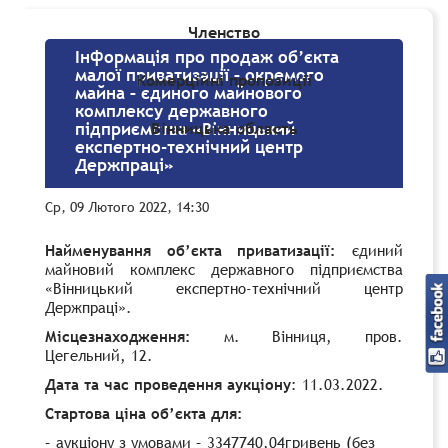
Членство
Інформація про продаж об’єкта
малої приватизації – окремого
Комерційні пропозиції
майна – єдиного майнового
комплексу державного
Вінницька область
підприємства «Вінницький
експертно-технічний центр
Держпраці»
Ср, 09 Лютого 2022, 14:30
Найменування об’єкта приватизації:
єдиний
майновий комплекс державного підприємства
«Вінницький експертно-технічний центр
Держпраці».
Місцезнаходження:
м. Вінниця, пров.
Цегельний, 12.
Дата та час проведення аукціону
: 11.03.2022.
Стартова ціна об’єкта для:
– аукціону з умовами –
3347740,04
гривень (без