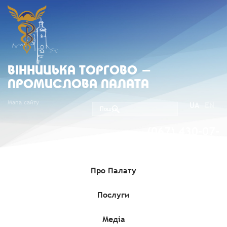
ВIННИЦЬКА ТОРГОВО -
ПРОМИСЛОВА ПАЛАТА
Мапа сайту
UA
EN
(067) 430-07-
05
Про Палату
Послуги
Головна
»
Комерційні пропозиції
»
Інформація про продаж
об’єкта малої приватизації – окремого майна – єдиного
майнового комплексу державного підприємства «Вінницький
експертно-технічний центр Держпраці»
Медіа