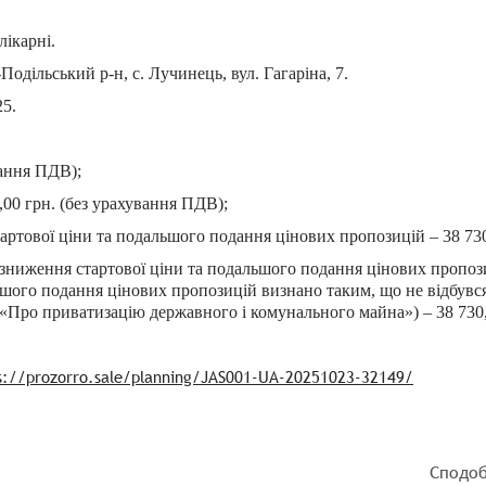
лікарні.
одільський р-н, с. Лучинець, вул. Гагаріна, 7.
25.
вання ПДВ);
,00 грн. (без урахування ПДВ);
артової ціни та подальшого подання цінових пропозицій – 38 730
зниження стартової ціни та подальшого подання цінових пропози
шого подання цінових пропозицій визнано таким, що не відбувся
и «Про приватизацію державного і комунального майна») – 38 730,
s://prozorro.sale/planning/JAS001-UA-20251023-32149/
Сподоб