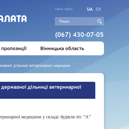
UA
EN
Мапа сайту
АЛАТА
(067) 430-07-05
 пропозиції
Вінницька область
ржавної дільниці ветеринарної медицини
і державної дільниці ветеринарної
еринарної медицини у складі: будівля літ. “А”