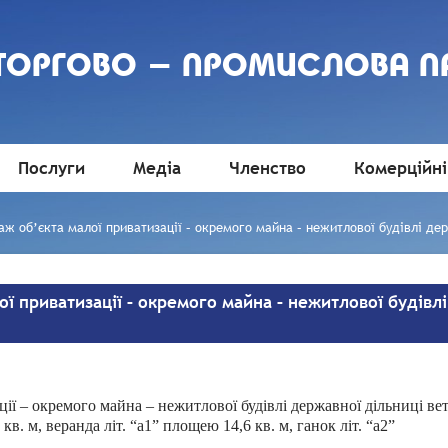
 ТОРГОВО - ПРОМИСЛОВА П
Послуги
Медіа
Членство
Комерційні
аж об’єкта малої приватизації – окремого майна – нежитлової будівлі де
ї приватизації – окремого майна – нежитлової будівл
ії – окремого майна – нежитлової будівлі державної дільниці вет
кв. м, веранда літ. “а1” площею 14,6 кв. м, ганок літ. “а2”