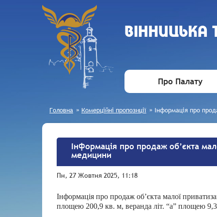
ВIННИЦЬКА
Про Палату
Головна
»
Комерційні пропозиції
»
Інформація про прод
Інформація про продаж об’єкта мало
медицини
Пн, 27 Жовтня 2025, 11:18
Інформація про продаж об’єкта малої приватизац
площею 200,9 кв. м, веранда літ. “а” площею 9,3 