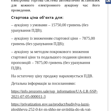
електронна торгова система автоматично встановлює
для кожного електронного аукціону час його
проведення.
Стартова ціна об’єкта для:
– аукціону з умовами – 15750,00
гривень (без
урахування ПДВ);
– аукціону із зниженням стартової ціни – 7875,00
гривень (без урахування ПДВ);
– аукціону за методом покрокового зниження
стартової ціни та подальшого подання цінових
пропозицій – 7875,00 гривень (без урахування
ПДВ).
На остаточну ціну продажу нараховується ПДВ.
Детальна інформація за посиланнями:
https://info.prozorro.sale/ssp_information/UA-LR-SSP-
2021-07-05-000011-3
https://privatization.gov.ua/product/budivlya-lazni-
ploshheyu-252-0-kv-m-shho-ne-uvijshla-do-sk-vat-