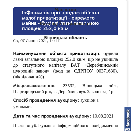
Членство
Інформація про продаж об’єкта
малої приватизації – окремого
майна – будівлі лазні загальною
Комерційні пропозиції
площею 252,0 кв.м
Вінницька область
Ср, 07 Липня 2021, 14:11
Найменування об’єкта приватизації:
будівля
лазні загальною площею 252,0 кв.м, що не увійшла
до статутного капіталу ВАТ «Деребчинський
цукровий завод» ((код за ЄДРПОУ 00371630),
(ліквідований))
.
Місцезнаходження:
23532, Вінницька обл.,
Шаргородський р-н, с.
Деребчин, вул. Заводська, 1р.
Спосіб проведення аукціону:
аукціон з
умовами.
Дата та час проведення аукціону:
10.08.2021.
Після опублікування інформаційного повідомлення