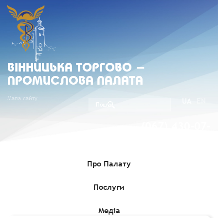
ВIННИЦЬКА ТОРГОВО -
ПРОМИСЛОВА ПАЛАТА
Мапа сайту
UA
EN
(067) 430-07-
05
Про Палату
Послуги
Головна
»
Комерційні пропозиції
»
Інформація про продаж
об’єкта малої приватизації - окремого майна - будівлі лазні
загальною площею 252,0 кв.м
Медіа