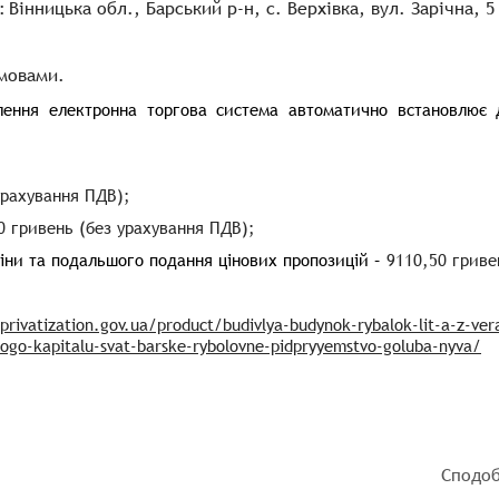
:
Вінницька обл., Барський р-н, с. Верхівка, вул. Зарічна, 5
умовами.
млення електронна торгова система автоматично встановлює 
урахування ПДВ);
0 гривень (без урахування ПДВ);
ціни та подальшого подання цінових пропозицій
–
9110,50 гриве
.
privatization.gov.ua/product/budivlya-budynok-rybalok-lit-a-z-ver
nogo-kapitalu-svat-barske-rybolovne-pidpryyemstvo-goluba-nyva/
Сподоб