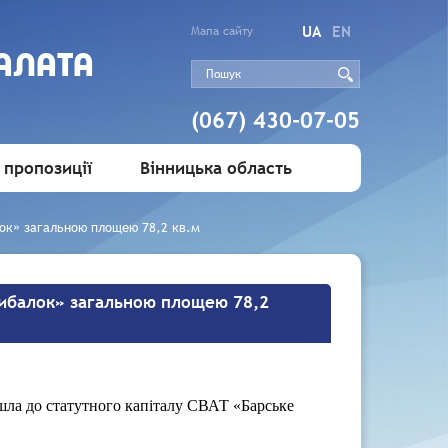
UA
EN
Мапа сайту
АЛАТА
(067) 430-07-05
 пропозиції
Вінницька область
лок» загальною площею 78,2 кв.м
 рибалок» загальною площею 78,2
шла до статутного капіталу СВАТ «Барське