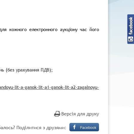
для кожного електронного аукціону час його
нь (без урахування ПДВ);
andoyu-lit-a-ganok-lit-a1-ganok-lit-a2-zagalnoyu-
Версія для друку
алось? Поділитися з друзями:
Facebook