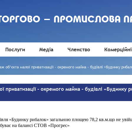
 ТОРГОВО - ПРОМИСЛОВА П
Послуги
Медіа
Членство
Комерційні
аж об’єкта малої приватизації – окремого майна – будівлі «Будинку риба
ї приватизації – окремого майна – будівлі «Будинку
дівля «Будинку рибалок» загальною площею 78,2 кв.м.що не увій
ебуває на балансі СТОВ «Прогрес»