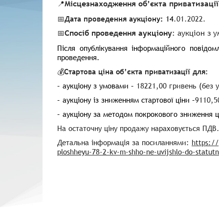
Місцезнаходження
o
б’єкта приватизації
📍
📅
Дата проведення аукціону
:
14
.01.2022.
Спосіб проведення аукціону
: аукціон з 
📅
Після опублікування інформаційного повідо
проведення.
💰
Стартова ціна
o
б’єкта приватизації для:
– аукціону з умовами –
18221,00 гривень (без 
– аукціону із зниженням стартової ціни
–
9110,5
– аукціону за методом покрокового зниження 
На остаточну ціну продажу нараховується ПДВ
Детальна інформація за посиланнями:
https://
ploshheyu-78-2-kv-m-shho-ne-uvijshlo-do-statut