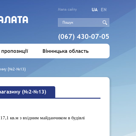
UA
EN
Мапа сайту
АЛАТА
(067) 430-07-05
 пропозиції
Вінницька область
зину (№2-№13)
магазину (№2-№13)
,1 кв.м з вхідним майданчиком в будівлі