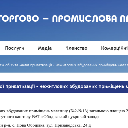
 ТОРГОВО - ПРОМИСЛОВА П
Послуги
Медіа
Членство
Комерційні
аж об’єкта малої приватизації – нежитлових вбудованих приміщень мага
ої приватизації – нежитлових вбудованих приміщень 
их вбудованих приміщень магазину (№2-№13) загальною площею 217
атутного капіталу ВАТ «Ободівський цукровий завод»
й р-н, с. Нова Ободівка, вул. Призаводська, 24 д