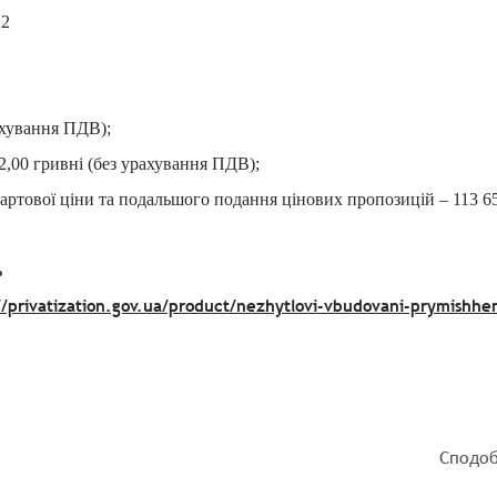
22
рахування ПДВ);
52,00 гривні (без урахування ПДВ);
артової ціни та подальшого подання цінових пропозицій – 113 65
ь
//privatization.gov.ua/product/nezhytlovi-vbudovani-prymish
Сподоб