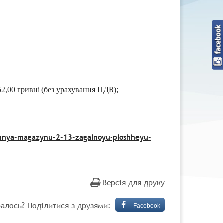
2,00 гривні
(без урахування ПДВ);
hennya-magazynu-2-13-zagalnoyu-ploshheyu-
Версія для друку
алось? Поділитися з друзями:
Facebook