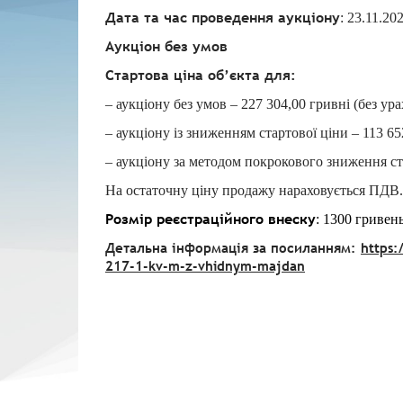
Дата та час проведення аукціону
: 23.11.20
Аукціон без умов
Стартова ціна об’єкта для:
– аукціону без умов – 227 304,00 гривні (без у
– аукціону із зниженням стартової ціни – 113 6
– аукціону за методом покрокового зниження ст
На остаточну ціну продажу нараховується ПДВ.
Розмір реєстраційного внеску
: 1300 гривен
Детальна інформація за посиланням:
https:
217-1-kv-m-z-vhidnym-majdan