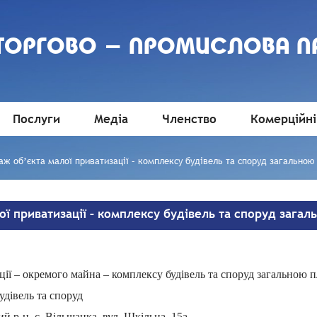
 ТОРГОВО - ПРОМИСЛОВА П
Послуги
Медіа
Членство
Комерційні
аж об’єкта малої приватизації – комплексу будівель та споруд загальною
ї приватизації – комплексу будівель та споруд загал
ції – окремого майна – комплексу будівель та споруд загальною п
удівель та споруд
 р-н, с. Вільшанка, вул. Шкільна, 15а