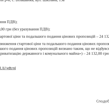
вання ПДВ);
2,00 грн (без урахування ПДВ);
артової ціни та подальшого подання цінових пропозицій – 24 132
зниження стартової ціни та подальшого подання цінових пропози
шого подання цінових пропозицій визнано таким, що не відбувся
приватизацію державного і комунального майна») – 24 132,00 грн
l.li/vdtrnl
Сподоб