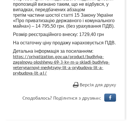
пропозицій визнано таким, що не відбувся, у
випадках, передбачених абзацом
третім частини шостої статті 15 Закону України
«Про приватизацію державного і комунального
майна») – 14 795,50 грн. (без урахування ПДВ).
Розмір реєстраційного внеску: 1729,40 грн
На остаточну ціну продажу нараховується ПДВ.
Детальна інформація за посиланням:
https://privatization.gov.ua/product/budivlya-
zagalnoyu-ploshheyu-69-3-kv-m-u-skladi-budivlya-
veterynarnoyi-medytsyny-lit-a-prybudova-lit-a-
prybudova-lit-a1/
Версія для друку
Сподобалось? Поділитися з друзями: