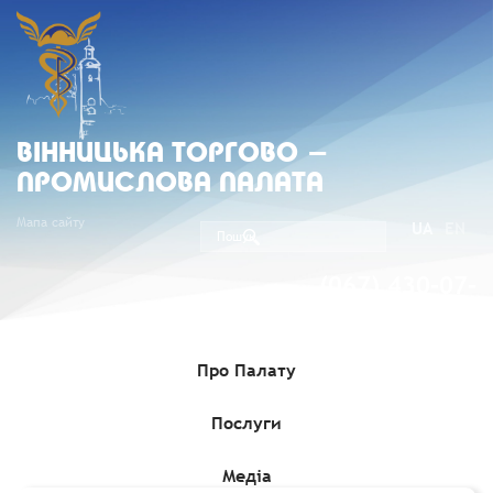
ВIННИЦЬКА ТОРГОВО -
ПРОМИСЛОВА ПАЛАТА
Мапа сайту
UA
EN
(067) 430-07-
05
Про Палату
Послуги
Головна
»
Комерційні пропозиції
»
Інформація про продаж
об’єкта малої приватизації – будівлі загальною площею 69,3
кв.м
Медіа