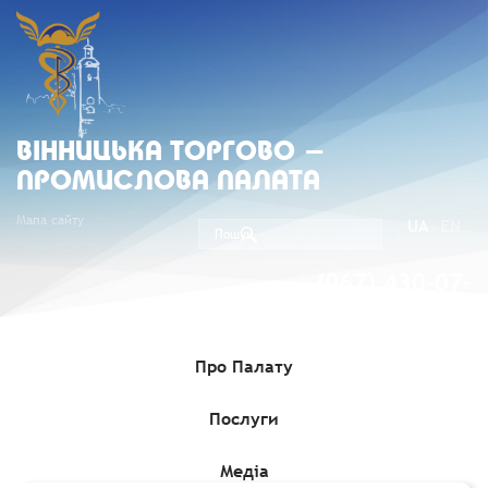
ВIННИЦЬКА ТОРГОВО -
ПРОМИСЛОВА ПАЛАТА
Мапа сайту
UA
EN
(067) 430-07-
05
Про Палату
Послуги
Головна
»
Комерційні пропозиції
»
Інформація про продаж
об’єкта малої приватизації – будівлі загальною площею 69,3
кв.м у складі: будівлі ветеринарної медицини, прибудови
Медіа