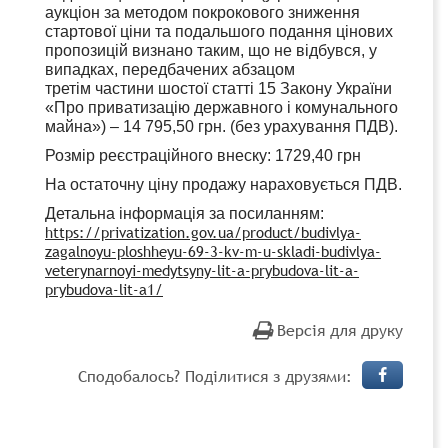
аукціон за методом покрокового зниження
стартової ціни та подальшого подання цінових
пропозицій визнано таким, що не відбувся, у
випадках, передбачених абзацом
третім частини шостої статті 15 Закону України
«Про приватизацію державного і комунального
майна») – 14 795,50 грн. (без урахування ПДВ).
Розмір реєстраційного внеску: 1729,40 грн
На остаточну ціну продажу нараховується ПДВ.
Детальна інформація за посиланням:
https://privatization.gov.ua/product/budivlya-
zagalnoyu-ploshheyu-69-3-kv-m-u-skladi-budivlya-
veterynarnoyi-medytsyny-lit-a-prybudova-lit-a-
prybudova-lit-a1/
Версія для друку
Сподобалось? Поділитися з друзями: